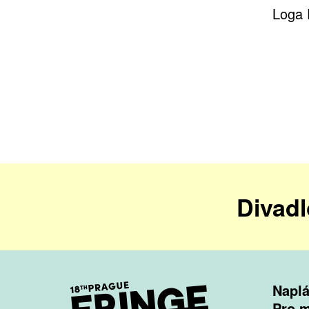
Loga 
Divadl
Naplá
Pro 