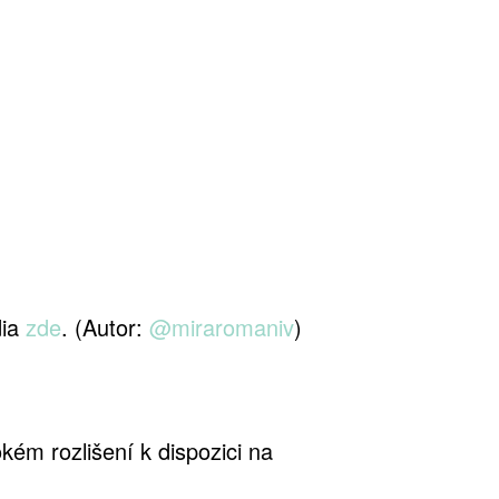
ia
dia
zde
. (Autor:
@miraromaniv
)
kém rozlišení k dispozici na