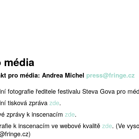
Pro méd
o média
kt pro média: Andrea Michel
press@
fringe.cz
lní fotografie ředitele festivalu Steva Gova pro mé
lní tisková zpráva
zde
.
vé zprávy k inscenacím
zde
.
rafie k inscenacím ve webové kvalitě
zde
. (Ve vyso
@fringe.cz)