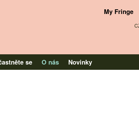
 června 2019
My Fringe
C
častněte se
O nás
Novinky