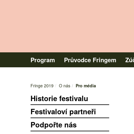
1.
Program
Průvodce Fringem
Zú
Fringe 2019
O nás
Pro média
Historie festivalu
Festivaloví partneři
Podpořte nás