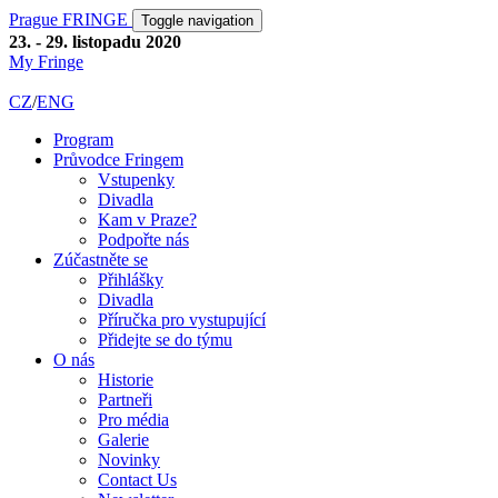
Prague FRINGE
Toggle navigation
23. - 29. listopadu 2020
My Fringe
CZ
/
ENG
Program
Průvodce Fringem
Vstupenky
Divadla
Kam v Praze?
Podpořte nás
Zúčastněte se
Přihlášky
Divadla
Příručka pro vystupující
Přidejte se do týmu
O nás
Historie
Partneři
Pro média
Galerie
Novinky
Contact Us