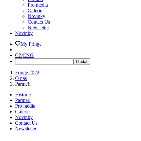
Pro média
Galerie
Novinky
Contact Us
Newsletter
Novinky
My Fringe
CZ
/
ENG
Fringe 2022
O nás
Partneři
Historie
Partneři
Pro média
Galerie
Novinky
Contact Us
Newsletter