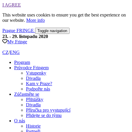
I AGREE
This website uses cookies to ensure you get the best experience on
our website.
More info
Prague FRINGE
Toggle navigation
23. - 29. listopadu 2020
My Fringe
CZ
/
ENG
Program
Průvodce Fringem
Vstupenky
Divadla
Kam v Praze?
Podpořte nás
Zúčastněte se
Přihlášky
Divadla
Příručka pro vystupující
Přidejte se do týmu
O nás
Historie
Partneři