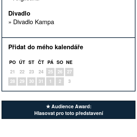
Divadlo
Divadlo Kampa
Přidat do mého kalendáře
PO
ÚT
ST
ČT
PÁ
SO
NE
21
22
23
24
25
26
27
28
29
30
31
1
2
3
★ Audience Award:
Hlasovat pro toto představení