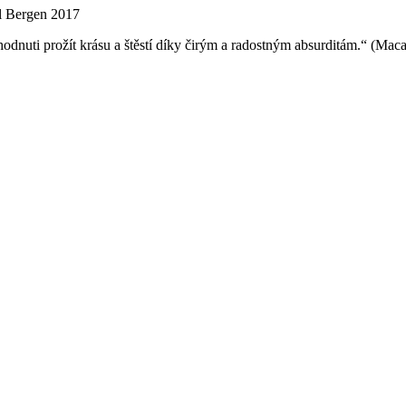
l Bergen 2017
hodnuti prožít krásu a štěstí díky čirým a radostným absurditám.“ (Mac