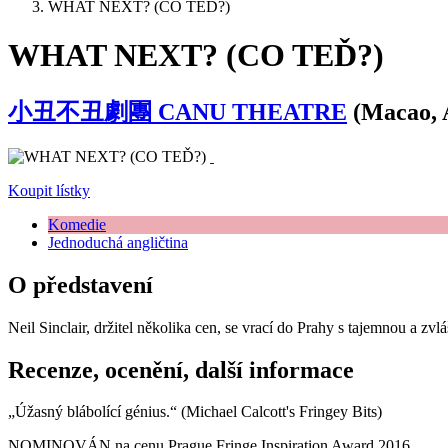
WHAT NEXT? (CO TEĎ?)
WHAT NEXT? (CO TEĎ?)
小丑不丑劇團 CANU THEATRE
(Macao, 
Koupit lístky
Komedie
Jednoduchá angličtina
O představení
Neil Sinclair, držitel několika cen, se vrací do Prahy s tajemnou a
Recenze, ocenění, další informace
„Úžasný blábolící génius.“ (Michael Calcott's Fringey Bits)
NOMINOVÁN na cenu Prague Fringe Inspiration Award 2016