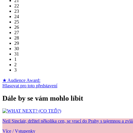
21
22
23
24
25
26
27
28
29
30
31
1
2
3
★ Audience Award:
Hlasovat pro toto představení
Dále by se vám mohlo líbit
Neil Sinclair, držitel několika cen, se vrací do Prahy s tajemnou a zvl
Více / Vstupenky