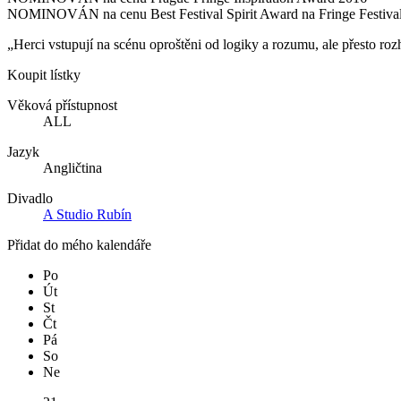
NOMINOVÁN na cenu Best Festival Spirit Award na Fringe Festiva
„Herci vstupují na scénu oproštěni od logiky a rozumu, ale přesto roz
Koupit lístky
Věková přístupnost
ALL
Jazyk
Angličtina
Divadlo
A Studio Rubín
Přidat do mého kalendáře
Po
Út
St
Čt
Pá
So
Ne