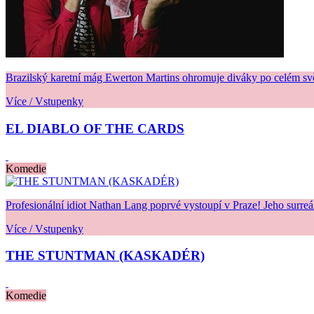
Brazilský karetní mág Ewerton Martins ohromuje diváky po celém svě
Více / Vstupenky
EL DIABLO OF THE CARDS
Komedie
Profesionální idiot Nathan Lang poprvé vystoupí v Praze! Jeho surreá
Více / Vstupenky
THE STUNTMAN (KASKADÉR)
Komedie