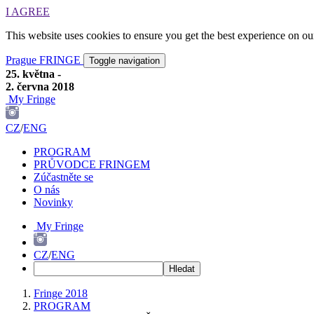
I AGREE
This website uses cookies to ensure you get the best experience on o
Prague FRINGE
Toggle navigation
25. května -
2. června 2018
My Fringe
CZ
/
ENG
PROGRAM
PRŮVODCE FRINGEM
Zúčastněte se
O nás
Novinky
My Fringe
CZ
/
ENG
Fringe 2018
PROGRAM