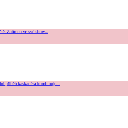
tě. Zatímco ve své show...
lní příběh kaskadéra kombinuje...