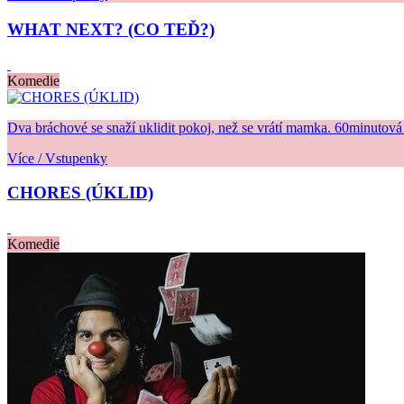
WHAT NEXT? (CO TEĎ?)
Komedie
Dva bráchové se snaží uklidit pokoj, než se vrátí mamka. 60minutová
Více / Vstupenky
CHORES (ÚKLID)
Komedie